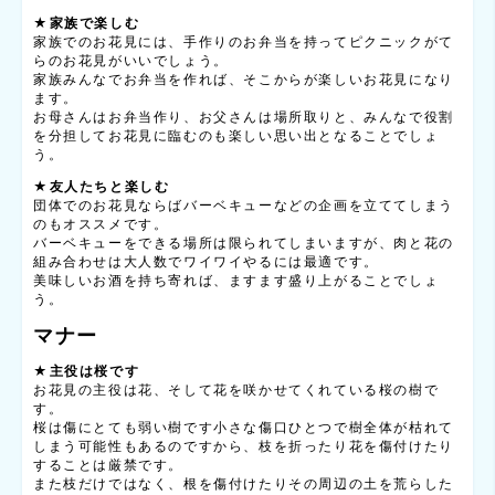
★家族で楽しむ
家族でのお花見には、手作りのお弁当を持ってピクニックがて
らのお花見がいいでしょう。
家族みんなでお弁当を作れば、そこからが楽しいお花見になり
ます。
お母さんはお弁当作り、お父さんは場所取りと、みんなで役割
を分担してお花見に臨むのも楽しい思い出となることでしょ
う。
★友人たちと楽しむ
団体でのお花見ならばバーベキューなどの企画を立ててしまう
のもオススメです。
バーベキューをできる場所は限られてしまいますが、肉と花の
組み合わせは大人数でワイワイやるには最適です。
美味しいお酒を持ち寄れば、ますます盛り上がることでしょ
う。
マナー
★主役は桜です
お花見の主役は花、そして花を咲かせてくれている桜の樹で
す。
桜は傷にとても弱い樹です小さな傷口ひとつで樹全体が枯れて
しまう可能性もあるのですから、枝を折ったり花を傷付けたり
することは厳禁です。
また枝だけではなく、根を傷付けたりその周辺の土を荒らした