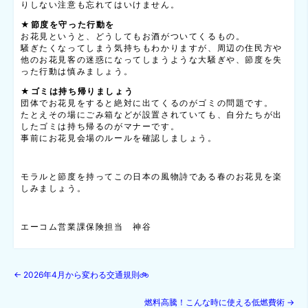
りしない注意も忘れてはいけません。
★節度を守った行動を
お花見というと、どうしてもお酒がついてくるもの。
騒ぎたくなってしまう気持ちもわかりますが、周辺の住民方や
他のお花見客の迷惑になってしまうような大騒ぎや、節度を失
った行動は慎みましょう。
★ゴミは持ち帰りましょう
団体でお花見をすると絶対に出てくるのがゴミの問題です。
たとえその場にごみ箱などが設置されていても、自分たちが出
したゴミは持ち帰るのがマナーです。
事前にお花見会場のルールを確認しましょう。
モラルと節度を持ってこの日本の風物詩である春のお花見を楽
しみましょう。
エーコム営業課保険担当 神谷
←
2026年4月から変わる交通規則🚲
燃料高騰！こんな時に使える低燃費術
→