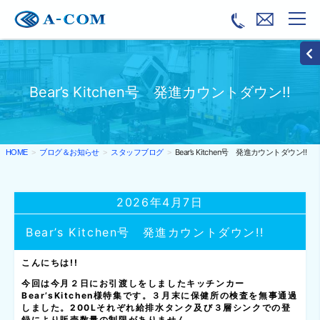
Bear’s Kitchen号 発進カウントダウン!!
ブログ＆お知らせ
スタッフブログ
Bear’s Kitchen号 発進カウントダウン!!
HOME
2026年4月7日
Bear’s Kitchen号 発進カウントダウン!!
こんにちは!!
今回は今月２日にお引渡しをしましたキッチンカー
Bear’sKitchen様特集です。３月末に保健所の検査を無事通過
しました。200Lそれぞれ給排水タンク及び３層シンクでの登
録により販売数量の制限がありません。