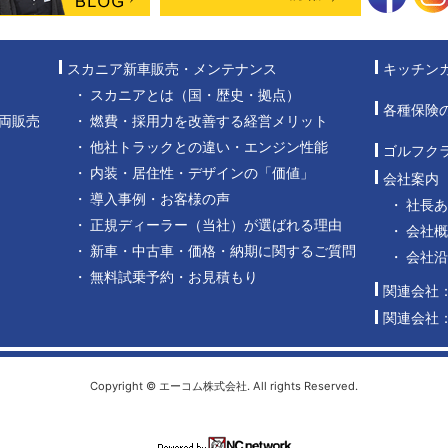
スカニア新車販売・メンテナンス
キッチン
スカニアとは（国・歴史・拠点）
各種保険
両販売
燃費・採用力を改善する経営メリット
他社トラックとの違い・エンジン性能
ゴルフク
内装・居住性・デザインの「価値」
会社案内
導入事例・お客様の声
社長
正規ディーラー（当社）が選ばれる理由
会社概
新車・中古車・価格・納期に関するご質問
会社
無料試乗予約・お見積もり
関連会社
関連会社
Copyright © エーコム株式会社. All rights Reserved.