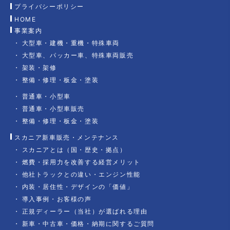
プライバシーポリシー
HOME
事業案内
大型車・建機・重機・特殊車両
大型車、パッカー車、特殊車両販売
架装・架修
整備・修理・板金・塗装
普通車・小型車
普通車・小型車販売
整備・修理・板金・塗装
スカニア新車販売・メンテナンス
スカニアとは（国・歴史・拠点）
燃費・採用力を改善する経営メリット
他社トラックとの違い・エンジン性能
内装・居住性・デザインの「価値」
導入事例・お客様の声
正規ディーラー（当社）が選ばれる理由
新車・中古車・価格・納期に関するご質問