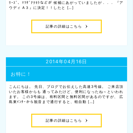
ﾘｰｽﾞ、ﾏﾂﾀﾞｱｸｾﾗなどが 候補にあがっていましたが．．． 『ア
ウディ A３』に決定！！したと […]
記事の詳細はこちら
2014年04月16日
お特に！
こんにちは。 先日、ブログでお伝えした高速3号線。 ご来店頂
いたお客様からも 通ってみたけど、便利になったね～といわれ
ます。 この3号線は、有料区間と無料区間があるのですが、 広
島東ｲﾝﾀｰから観音まで通行すると、軽自動 […]
記事の詳細はこちら