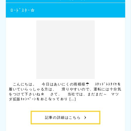
ﾛｰﾄﾞｽﾀｰ☆
こんにちは。 今日はあいにくの雨模様☂ ｽﾀｯﾄﾞﾚｽﾀｲﾔを
履いていらっしゃる方は、 滑りやすいので、運転には十分気
をつけて下さいね☆ さて、 当社では、まだまだ～ マツ
ダ拡販ｷｬﾝﾍﾟｰﾝをおこなっており […]
記事の詳細はこちら