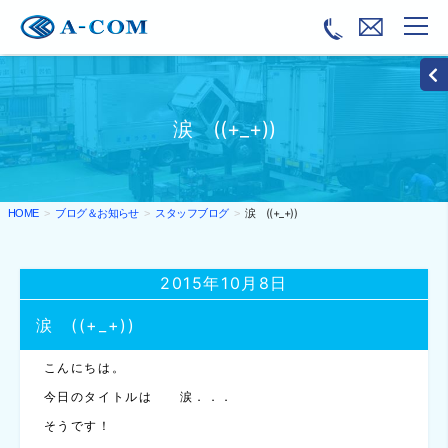
涙 ((+_+))
ブログ＆お知らせ
スタッフブログ
涙 ((+_+))
HOME
2015年10月8日
涙 ((+_+))
こんにちは。
今日のタイトルは 涙．．．
そうです！