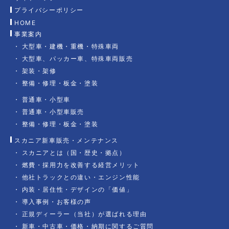
プライバシーポリシー
HOME
事業案内
大型車・建機・重機・特殊車両
大型車、パッカー車、特殊車両販売
架装・架修
整備・修理・板金・塗装
普通車・小型車
普通車・小型車販売
整備・修理・板金・塗装
スカニア新車販売・メンテナンス
スカニアとは（国・歴史・拠点）
燃費・採用力を改善する経営メリット
他社トラックとの違い・エンジン性能
内装・居住性・デザインの「価値」
導入事例・お客様の声
正規ディーラー（当社）が選ばれる理由
新車・中古車・価格・納期に関するご質問