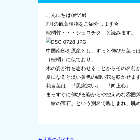
こんにちは(#^.^#)
7月の観葉植物をご紹介します☆
棕櫚竹・・・シュロチク と読みます。
中国南部を原産とし、すっと伸びた葉っ
（棕櫚）に似ており、
木の姿が竹を思わせることからその名前
夏になると淡い黄色の細い花を咲かせま
花言葉は 『思慮深い』 『向上心』
まっすぐに伸びる姿からや控えめな雰囲
「緑の宝石」という別名で親しまれ、眺
←
広島の花火大会