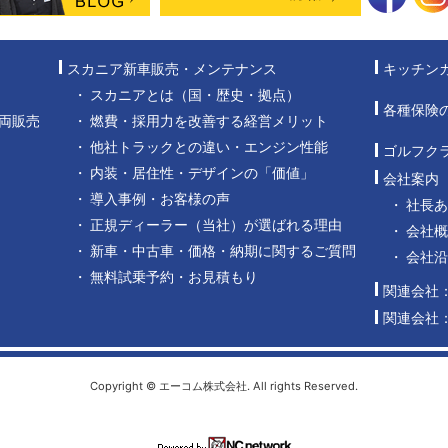
スカニア新車販売・メンテナンス
キッチン
スカニアとは（国・歴史・拠点）
各種保険
両販売
燃費・採用力を改善する経営メリット
他社トラックとの違い・エンジン性能
ゴルフク
内装・居住性・デザインの「価値」
会社案内
導入事例・お客様の声
社長
正規ディーラー（当社）が選ばれる理由
会社概
新車・中古車・価格・納期に関するご質問
会社
無料試乗予約・お見積もり
関連会社
関連会社
Copyright © エーコム株式会社. All rights Reserved.