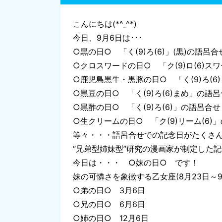
こんにちは(*^_^*)
今日、9月6日は･･･
○黒の日○ 「く(9)ろ(6)」(黒)の語呂合
○クロスワードの日○ 「ク(9)ロ(6)ス
○鹿児島黒牛・黒豚の日○ 「く(9)ろ(6)
○黒豆の日○ 「く(9)ろ(6)まめ」の語
○黒酢の日○ 「く(9)ろ(6)」の語呂合せ
○生クリームの日○ 「ク(9)リーム(6)
等々・・・語呂合せでの記念日がたくさんあ
“兄弟型姉妹型”研究の漫画家が制定した
今日は・・・ ○妹の日○ です！
妹の可憐さを象徴する乙女座(8月23日～
○弟の日○ 3月6日
○兄の日○ 6月6日
○姉の日○ 12月6日