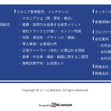
スカニア新車販売・メンテナンス
キッチン
スカニアとは（国・歴史・拠点）
各種保険
両販売
燃費・採用力を改善する経営メリット
他社トラックとの違い・エンジン性能
ゴルフク
内装・居住性・デザインの「価値」
会社案内
導入事例・お客様の声
社長
正規ディーラー（当社）が選ばれる理由
会社概
新車・中古車・価格・納期に関するご質問
会社
無料試乗予約・お見積もり
関連会社
関連会社
Copyright © エーコム株式会社. All rights Reserved.