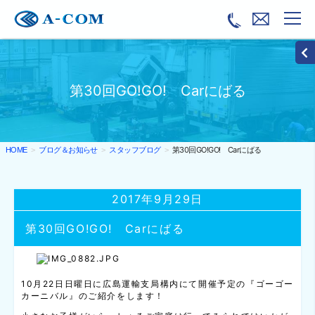
第30回GO!GO! Carにばる
ブログ＆お知らせ
スタッフブログ
第30回GO!GO! Carにばる
HOME
2017年9月29日
第30回GO!GO! Carにばる
10月22日日曜日に広島運輸支局構内にて開催予定の『ゴーゴー
カーニバル』のご紹介をします！