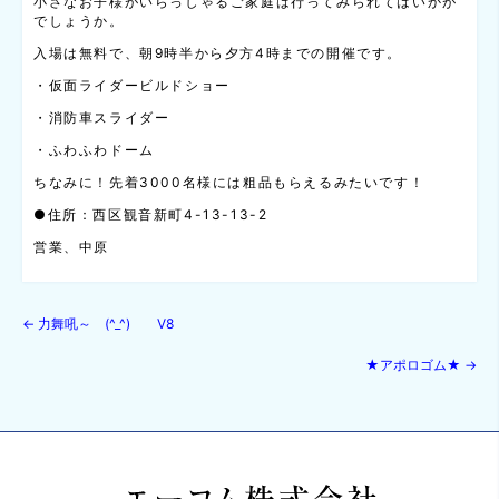
小さなお子様がいらっしゃるご家庭は行ってみられてはいかが
でしょうか。
入場は無料で、朝9時半から夕方4時までの開催です。
・仮面ライダービルドショー
・消防車スライダー
・ふわふわドーム
ちなみに！先着3000名様には粗品もらえるみたいです！
●住所：西区観音新町4-13-13-2
営業、中原
←
力舞吼～ (^_^) V8
★アポロゴム★
→