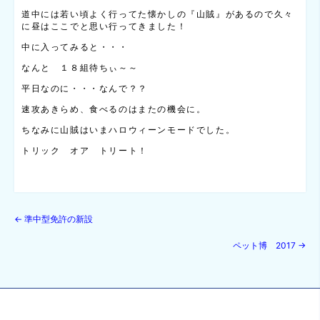
道中には若い頃よく行ってた懐かしの『山賊』があるので久々
に昼はここでと思い行ってきました！
中に入ってみると・・・
なんと １８組待ちぃ～～
平日なのに・・・なんで？？
速攻あきらめ、食べるのはまたの機会に。
ちなみに山賊はいまハロウィーンモードでした。
トリック オア トリート！
←
準中型免許の新設
ペット博 2017
→