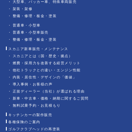
大型車、パッカー車、特殊車両販売
架装・架修
整備・修理・板金・塗装
普通車・小型車
普通車・小型車販売
整備・修理・板金・塗装
スカニア新車販売・メンテナンス
スカニアとは（国・歴史・拠点）
燃費・採用力を改善する経営メリット
他社トラックとの違い・エンジン性能
内装・居住性・デザインの「価値」
導入事例・お客様の声
正規ディーラー（当社）が選ばれる理由
新車・中古車・価格・納期に関するご質問
無料試乗予約・お見積もり
キッチンカーの製作販売
各種保険のご案内
ゴルフクラブヘッドの再塗装