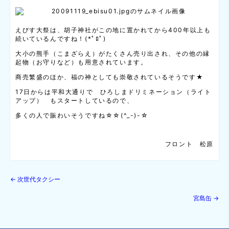
えびす大祭は、胡子神社がこの地に置かれてから400年以上も
続いているんですね！(*ﾟﾛﾟ)
大小の熊手（こまざらえ）がたくさん売り出され、その他の縁
起物（お守りなど）も用意されています。
商売繁盛のほか、福の神としても崇敬されているそうです★
17日からは平和大通りで ひろしまドリミネーション（ライト
アップ） もスタートしているので、
多くの人で賑わいそうですね☆☆(^_-)-☆
フロント 松原
←
次世代タクシー
宮島缶
→