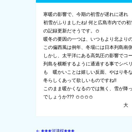
寒暖の影響で、今期の初雪が遅れに遅れ
初雪がふりましたね! 何と広島市内での
の記録更新だそうです。⛄
暖冬の要因の一つは、いつもより北より
この偏西風は例年、冬場には日本列島南
しかし、太平洋にある高気圧の影響でコ
列島を横断するように通過する事でシベ
も 暖かいことは嬉しい反面、やはり冬
冬らしくあって欲しいものですね!!
このまま暖かくなるのでは無く、雪が降
でしょうか??? ⛄⛄⛄⛄
大 
←
❀❀❀河津桜❀❀❀