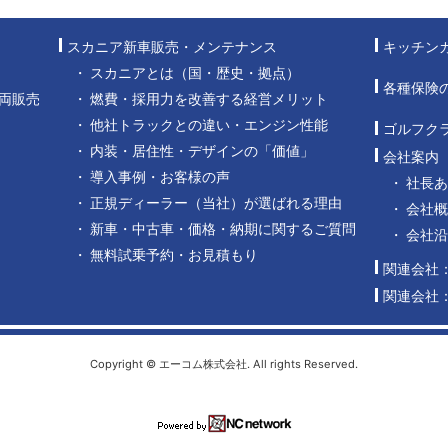
スカニア新車販売・メンテナンス
キッチン
スカニアとは（国・歴史・拠点）
各種保険
両販売
燃費・採用力を改善する経営メリット
他社トラックとの違い・エンジン性能
ゴルフク
内装・居住性・デザインの「価値」
会社案内
導入事例・お客様の声
社長
正規ディーラー（当社）が選ばれる理由
会社概
新車・中古車・価格・納期に関するご質問
会社
無料試乗予約・お見積もり
関連会社
関連会社
Copyright © エーコム株式会社. All rights Reserved.