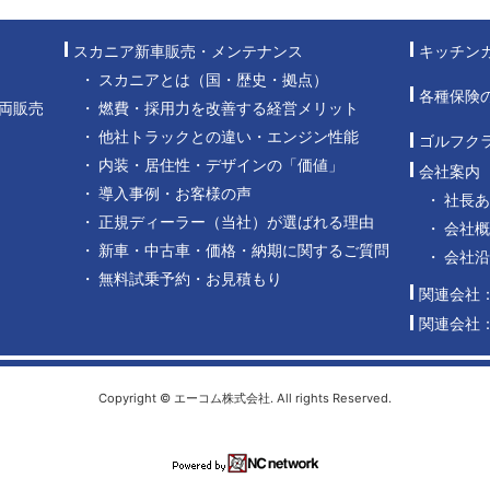
スカニア新車販売・メンテナンス
キッチン
スカニアとは（国・歴史・拠点）
各種保険
両販売
燃費・採用力を改善する経営メリット
他社トラックとの違い・エンジン性能
ゴルフク
内装・居住性・デザインの「価値」
会社案内
導入事例・お客様の声
社長
正規ディーラー（当社）が選ばれる理由
会社概
新車・中古車・価格・納期に関するご質問
会社
無料試乗予約・お見積もり
関連会社
関連会社
Copyright © エーコム株式会社. All rights Reserved.