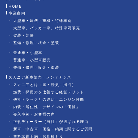
HOME
事業案内
大型車・建機・重機・特殊車両
大型車、パッカー車、特殊車両販売
架装・架修
整備・修理・板金・塗装
普通車・小型車
普通車・小型車販売
整備・修理・板金・塗装
スカニア新車販売・メンテナンス
スカニアとは（国・歴史・拠点）
燃費・採用力を改善する経営メリット
他社トラックとの違い・エンジン性能
内装・居住性・デザインの「価値」
導入事例・お客様の声
正規ディーラー（当社）が選ばれる理由
新車・中古車・価格・納期に関するご質問
無料試乗予約・お見積もり