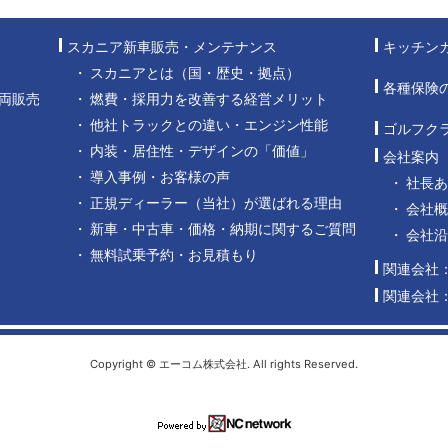
スカニア新車販売・メンテナンス
キッチン
スカニアとは（国・歴史・拠点）
各種保険
両販売
燃費・採用力を改善する経営メリット
他社トラックとの違い・エンジン性能
ゴルフク
内装・居住性・デザインの「価値」
会社案内
導入事例・お客様の声
社長
正規ディーラー（当社）が選ばれる理由
会社概
新車・中古車・価格・納期に関するご質問
会社
無料試乗予約・お見積もり
関連会社
関連会社
Copyright © エーコム株式会社. All rights Reserved.