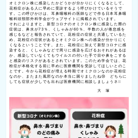
オミクロン株に感染したかどうかが分かりにくくなるとして、
花粉症がある人に早めに受診するよう呼びかけているそうで
す。この呼びかけは、耳鼻咽喉科の医師などで作る日本耳鼻咽
喉科頭頸部外科学会がウェブサイトに掲載されています。
それによりますと、新型コロナのオミクロン株に感染した際の
症状は、鼻水が73％、くしゃみが60％、半数の人が倦怠感を
感じるなどと報告されていて、花粉症の症状と共通しているた
め、花粉症の症状があるとオミクロン株への感染が分かりにく
くなるということです。また、花粉症に加えて新型コロナに感
染すると、くしゃみなどで周りに感染を広げるおそれがあるほ
か、感染していなくてもウイルスの付いた手で目や鼻をこする
と感染のリスクがあるとされています。このため学会では、花
粉症が本格化する前に早めに医療機関を受診してほしいとのこ
とです。今から花粉症が増える時期でオミクロンなのか花粉症
なのか、またまた風邪なのか本当に困りましたね😢 どちらに
しても症状が少しでも出れば医療機関に相談しましょうネ❕❕
大 塚