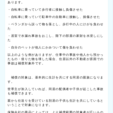
あります。
・自転車に乗っていて歩行者に接触し負傷させた
・自転車に乗っていて駐車中の自動車に接触し、損傷させた
・ベランダから誤って物を落とし、歩行中の人にけがを負わせ
た
・居室で水漏れ事故をおこし、階下の部屋の家財を水浸しにし
た
・自分のペットが他人にかみついて傷を負わせた
以上のような例がありますが、仕事中の事故や他人から預かっ
たもの・借りた物を壊した場合、住居以外の不動産が原因での
事故は補償対象外です。
補償の対象は、基本的に生計を共にする同居の親族になりま
す。
世帯主が加入していれば、同居の配偶者や子供が起こした事故
も補償できます。
親から仕送りを受けている別居の子供も生計を共にしていると
いうことで対象になります。
保険会社の商品によっては、より補償範囲の対象者が広いもの