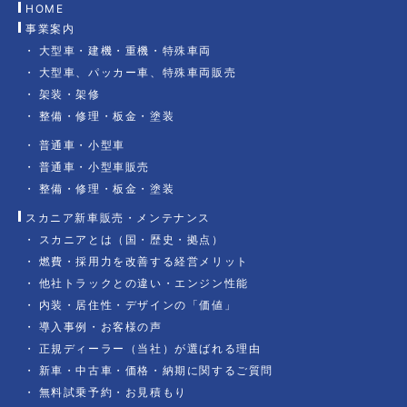
HOME
事業案内
大型車・建機・重機・特殊車両
大型車、パッカー車、特殊車両販売
架装・架修
整備・修理・板金・塗装
普通車・小型車
普通車・小型車販売
整備・修理・板金・塗装
スカニア新車販売・メンテナンス
スカニアとは（国・歴史・拠点）
燃費・採用力を改善する経営メリット
他社トラックとの違い・エンジン性能
内装・居住性・デザインの「価値」
導入事例・お客様の声
正規ディーラー（当社）が選ばれる理由
新車・中古車・価格・納期に関するご質問
無料試乗予約・お見積もり