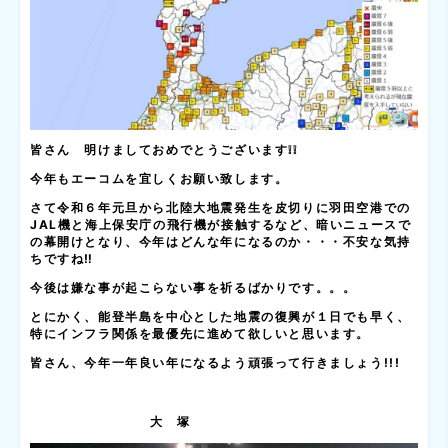
皆さん 明けましておめでとうございます
❕❕
今年もエーコムを宜しくお願い致します。
さて令和６年元旦から北陸大地震発生を皮切りに羽田空港での
JAL
機と海上保安庁の飛行機が接触するなど、暗いニュースで
の幕開けとなり、今年はどんな年になるのか・・・不安な気持
ちですね‼
今後は嫌な事が起こらない事を祈るばかりです。。。
とにかく、能登半島を中心とした地震の復興が１日でも早く、
特にインフラ関係を最優先に進めて欲しいと思います。
皆さん、今年一年良い年になるよう頑張って行きましょう
!!!
大 塚