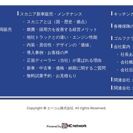
スカニア新車販売・メンテナンス
キッチン
スカニアとは（国・歴史・拠点）
各種保険
両販売
燃費・採用力を改善する経営メリット
他社トラックとの違い・エンジン性能
ゴルフク
内装・居住性・デザインの「価値」
会社案内
導入事例・お客様の声
社長
正規ディーラー（当社）が選ばれる理由
会社概
新車・中古車・価格・納期に関するご質問
会社
無料試乗予約・お見積もり
関連会社
関連会社
Copyright © エーコム株式会社. All rights Reserved.