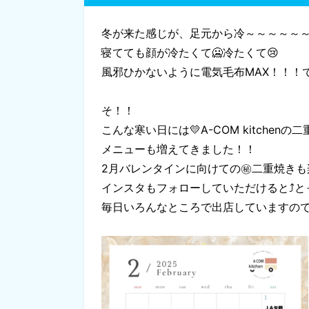
冬が来た感じが、足元から冷～～～～～
寝てても顔が冷たくて🥶冷たくて😢
風邪ひかないように電気毛布MAX！！！
そ！！
こんな寒い日には💛A-COM kitchenの二
メニューも増えてきました！！
2月バレンタインに向けての㊙二重焼きも
インスタもフォローしていただけると⤴と
毎日いろんなところで出店していますので、