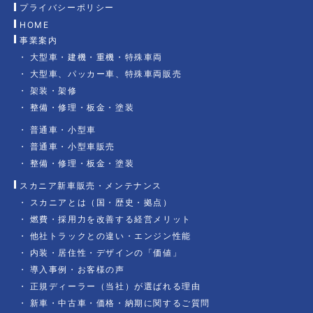
プライバシーポリシー
HOME
事業案内
大型車・建機・重機・特殊車両
大型車、パッカー車、特殊車両販売
架装・架修
整備・修理・板金・塗装
普通車・小型車
普通車・小型車販売
整備・修理・板金・塗装
スカニア新車販売・メンテナンス
スカニアとは（国・歴史・拠点）
燃費・採用力を改善する経営メリット
他社トラックとの違い・エンジン性能
内装・居住性・デザインの「価値」
導入事例・お客様の声
正規ディーラー（当社）が選ばれる理由
新車・中古車・価格・納期に関するご質問