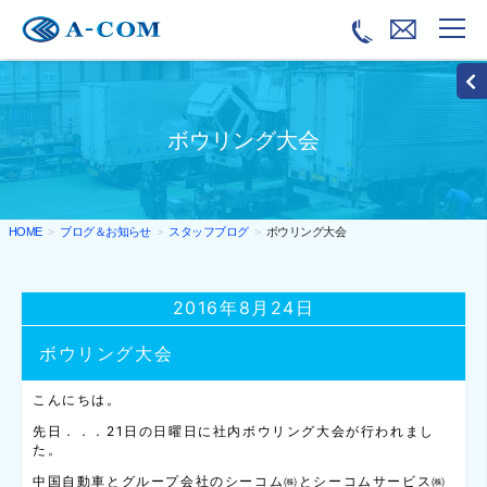
ボウリング大会
ブログ＆お知らせ
スタッフブログ
ボウリング大会
HOME
2016年8月24日
ボウリング大会
こんにちは。
先日．．．21日の日曜日に社内ボウリング大会が行われまし
た。
中国自動車とグループ会社のシーコム㈱とシーコムサービス㈱