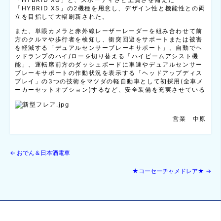
「HYBRID XS」の2機種を用意し、デザイン性と機能性との両
立を目指して大幅刷新された。
また、単眼カメラと赤外線レーザーレーダーを組み合わせて前
方のクルマや歩行者を検知し、衝突回避をサポートまたは被害
を軽減する「デュアルセンサーブレーキサポート」、自動でヘ
ッドランプのハイ/ローを切り替える「ハイビームアシスト機
能」、運転席前方のダッシュボードに車速やデュアルセンサー
ブレーキサポートの作動状況を表示する「ヘッドアップディス
プレイ」の3つの技術をマツダの軽自動車として初採用(全車メ
ーカーセットオプション)するなど、安全装備を充実させている
営業 中原
←
おでん＆日本酒電車
★コーセーチャメドレア★
→