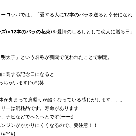
ロッパでは、「愛する人に12本のバラを送ると幸せになれ
ーズ
(=
12本のバラの花束
)を愛情のしるしとして恋人に贈る日」
明太子」という名称が新聞で使われたことで制定。
物に関する記念日になると
ちゃいます)^o^(笑
 身体が丸まって肩凝りが酷くなっている感じがします。。。
テリーは消耗品です。寿命があります！
、ナビなどでへとへとです(ーー;)
エンジンがかかりにくくなるので、要注意！！
^^#)