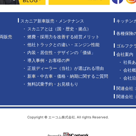
スカニア新車販売・メンテナンス
キッチン
スカニアとは（国・歴史・拠点）
各種保険
両販売
燃費・採用力を改善する経営メリット
他社トラックとの違い・エンジン性能
ゴルフク
内装・居住性・デザインの「価値」
会社案内
導入事例・お客様の声
社長
正規ディーラー（当社）が選ばれる理由
会社概
新車・中古車・価格・納期に関するご質問
会社
無料試乗予約・お見積もり
関連会社
関連会社
Copyright © エーコム株式会社. All rights Reserved.