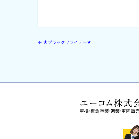
←
★ブラックフライデー★