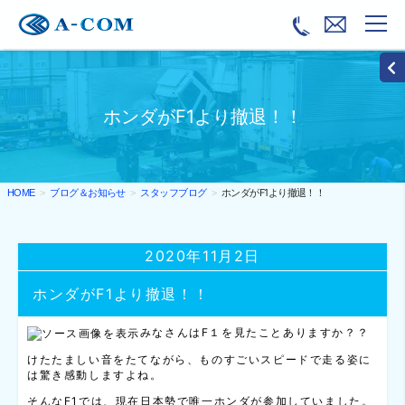
ホンダがF1より撤退！！
ブログ＆お知らせ
スタッフブログ
ホンダがF1より撤退！！
HOME
2020年11月2日
ホンダがF1より撤退！！
みなさんはF１を見たことありますか？？
けたたましい音をたてながら、ものすごいスピードで走る姿に
は驚き感動しますよね。
そんなF1では、現在日本勢で唯一ホンダが参加していました。