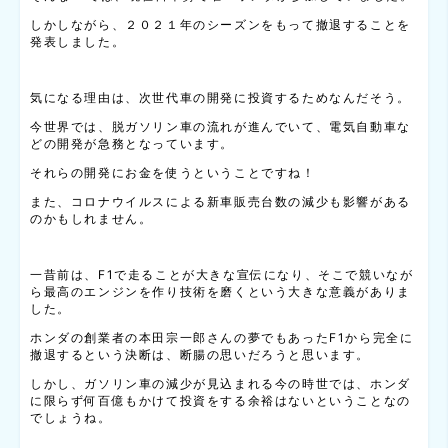
しかしながら、２０２１年のシーズンをもって撤退することを
発表しました。
気になる理由は、次世代車の開発に投資するためなんだそう。
今世界では、脱ガソリン車の流れが進んでいて、電気自動車な
どの開発が急務となっています。
それらの開発にお金を使うということですね！
また、コロナウイルスによる新車販売台数の減少も影響がある
のかもしれません。
一昔前は、F1で走ることが大きな宣伝になり、そこで競いなが
ら最高のエンジンを作り技術を磨くという大きな意義がありま
した。
ホンダの創業者の本田宗一郎さんの夢でもあったF1から完全に
撤退するという決断は、断腸の思いだろうと思います。
しかし、ガソリン車の減少が見込まれる今の時世では、ホンダ
に限らず何百億もかけて投資をする余裕はないということなの
でしょうね。