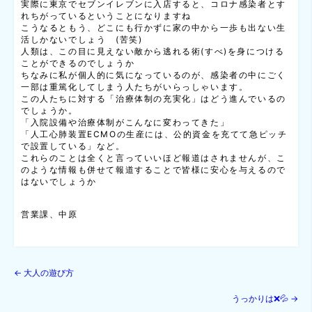
実際に東京でセブンイレブンに入店すると、コロナ感染者とす
れちがっているということになりますね
こうなるともう、どこにも行かずに家の中から一歩も出ない生
活しかないでしょう (苦笑)
人類は、この目に見えない敵から逃れる術(すべ)を身につける
ことができるのでしょうか
ちなみに私が個人的に気になっているのが、感染者の中にごく
一部は重篤化してしまう人たちがいらっしゃいます。
この人たちに対する「治療体制の充実化」はどう進んでいるの
でしょうか。
「入院設備や治療体制がこんなに変わってきた」
「人工心肺装置ECMOの生産には、公的資金を充てて急ピッチ
で設置している」など。
これらのことは全くと言っていいほど報道はされませんが、こ
のような情報も併せて報道することで皆様に安心を与えるので
はないでしょうか
営業課、中原
←
大人の遊び方
うっかりは❌💦
→