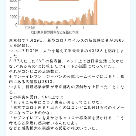
東京都で７月29日、新型コロナウイルスの新規感染者が3865
人を記録し、
ついに７月31日、大台を超えて過去最多の4058人を記録しま
した。
3177人だった28日の発表後、ネット上では日常生活に欠かせ
ない”あるもの”と比較したツイートが話題になっていた。
それがコンビニの店舗数だ。
セブン―イレブン・ジャパンの公式ホームページによると、都
内にある店舗数は2813。
つまり、新規感染者数が東京都内の店舗数を上回ったことにな
る。
この事実を受け、SNS上では
「もうそこら中にコロナ患者がおるってことやな」
「東京でコロナ患者と出会うのはコンビニ見付ける位のイメー
ジになっているのかな」
「セブンイレブンを見かける＝コロナ感染者を見かける こう
考えると身近に感染者いるんだなあ」
などと感染拡大を実感する反応が相次いでいた。