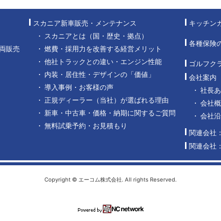
スカニア新車販売・メンテナンス
キッチン
スカニアとは（国・歴史・拠点）
各種保険
両販売
燃費・採用力を改善する経営メリット
他社トラックとの違い・エンジン性能
ゴルフク
内装・居住性・デザインの「価値」
会社案内
導入事例・お客様の声
社長
正規ディーラー（当社）が選ばれる理由
会社概
新車・中古車・価格・納期に関するご質問
会社
無料試乗予約・お見積もり
関連会社
関連会社
Copyright © エーコム株式会社. All rights Reserved.