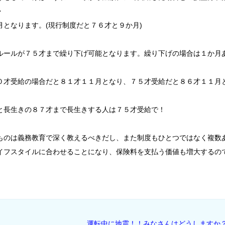
・
となります。(現行制度だと７６才と９か月)
ルールが７５才まで繰り下げ可能となります。繰り下げの場合は１か月
０才受給の場合だと８１才１１月となり、７５才受給だと８６才１１月
と長生きの８７才まで長生きする人は７５才受給で！
ものは義務教育で深く教えるべきだし、また制度もひとつではなく複数
イフスタイルに合わせることになり、保険料を支払う価値も増大するの
運転中に地震！！みなさんはどうしますか