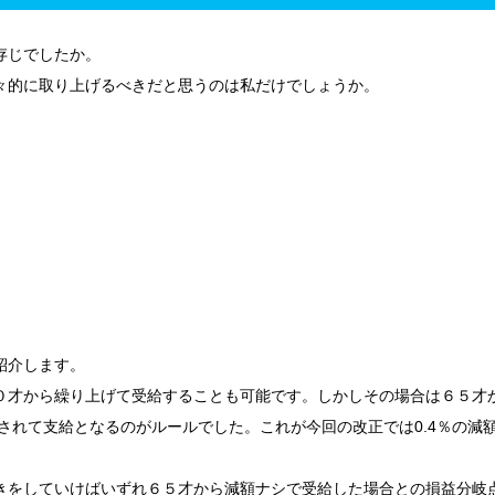
存じでしたか。
々的に取り上げるべきだと思うのは私だけでしょうか。
つ
紹介します。
０才から繰り上げて受給することも可能です。しかしその場合は６５才
額されて支給となるのがルールでした。これが今回の改正では0.4％の減
きをしていけばいずれ６５才から減額ナシで受給した場合との損益分岐