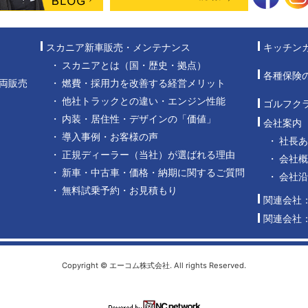
スカニア新車販売・メンテナンス
キッチン
スカニアとは（国・歴史・拠点）
各種保険
両販売
燃費・採用力を改善する経営メリット
他社トラックとの違い・エンジン性能
ゴルフク
内装・居住性・デザインの「価値」
会社案内
導入事例・お客様の声
社長
正規ディーラー（当社）が選ばれる理由
会社概
新車・中古車・価格・納期に関するご質問
会社
無料試乗予約・お見積もり
関連会社
関連会社
Copyright © エーコム株式会社. All rights Reserved.