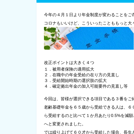
今年の４月１日より年金制度が変わることをご
コロナもいいけど、こういったことももっと大
改正ポイントは大きく４
１．被用者保険の適用拡大
２．在職中の年金受給の在り方の見直し
３．受給開始時期の選択肢の拡大
４．確定拠出年金の加入可能要件の見直し等
今回は、皆様が選択できる項目である３番をご
老齢基礎年金を６５歳から受給できる人は、６
ら受給するのと比べて１か月あたり0.5%を減
へと変更されました。
では繰り上げて６０才から受給した場合、長生