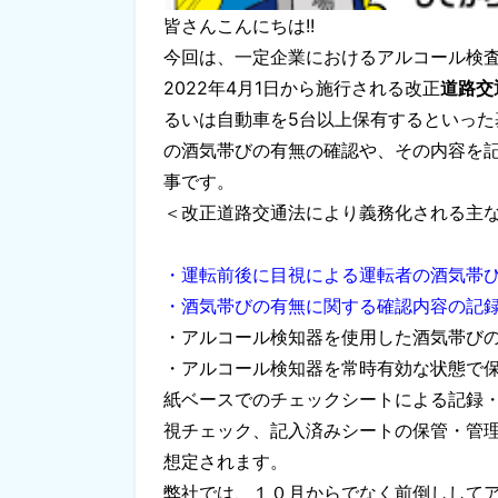
皆さんこんにちは!!
今回は、一定企業におけるアルコール検
2022年4月1日から施行される改正
道路交
るいは自動車を5台以上保有するといっ
の酒気帯びの有無の確認や、その内容を記
事です。
＜改正道路交通法により義務化される主
・運転前後に目視による運転者の酒気帯
・酒気帯びの有無に関する確認内容の記録
・アルコール検知器を使用した酒気帯びの確
・アルコール検知器を常時有効な状態で保持
紙ベースでのチェックシートによる記録
視チェック、記入済みシートの保管・管
想定されます。
弊社では、１０月からでなく前倒しして