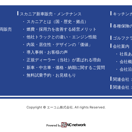
スカニア新車販売・メンテナンス
キッチン
スカニアとは（国・歴史・拠点）
各種保険
両販売
燃費・採用力を改善する経営メリット
他社トラックとの違い・エンジン性能
ゴルフク
内装・居住性・デザインの「価値」
会社案内
導入事例・お客様の声
社長
正規ディーラー（当社）が選ばれる理由
会社概
新車・中古車・価格・納期に関するご質問
会社
無料試乗予約・お見積もり
関連会社
関連会社
Copyright © エーコム株式会社. All rights Reserved.