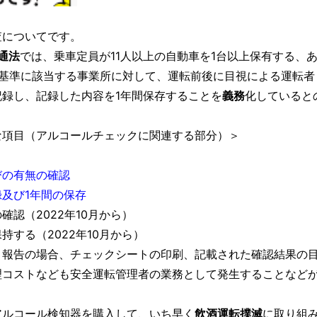
査についてです。
通法
では、乗車定員が11人以上の自動車を1台以上保有する、
た基準に該当する事業所に対して、運転前後に目視による運転者
録し、記録した内容を1年間保存することを
義務
化していると
な項目（アルコールチェックに関連する部分）＞
びの有無の確認
及び1年間の保存
認（2022年10月から）
する（2022年10月から）
・報告の場合、チェックシートの印刷、記載された確認結果の
理コストなども安全運転管理者の業務として発生することなど
アルコール検知器を購入して、いち早く
飲酒運転撲滅
に取り組