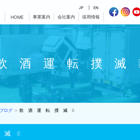
JP
EN
事業案内
会社案内
採用情報
HOME
飲 酒 運 転 撲 滅 ❕
ブログ
飲 酒 運 転 撲 滅 ❕❕
滅 ❕❕