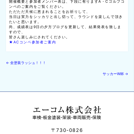
開催概要と参加者メンバー表は、下段に有りますA・Cゴルフコ
ンペのご案内をご覧ください。
ただただ天候に恵まれることをお祈りして、
当日は実力をシッカリと出し切って、ラウンドを楽しんで頂き
たいと思います。
尚、成績表は9日の夕方ブログを更新して、結果発表を致しま
すので、
皆さん楽しみにされてください。
★ACコンペ参加者ご案内
←
全塗装ラッシュ！！！
サッカーW杯
→
〒730-0826