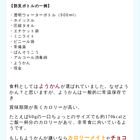
【防災ボトルの一例】
・透明ウォーターボトル（500ml）
・ホイッスル
・圧縮タオル
・エチケット袋
・ミニライト
・ビニール袋
・常備薬
・ばんそうこう
・アルコール消毒綿
・ようかん
・現金
ようかん
食料としては
が選ばれていました。なぜよう
かん？と思いますが、ようかんは一般的に常温保存で
き
賞味期限が長くカロリーが高い。
たとえば60gの一口ちょっとのサイズでも約170kcalと
ご飯一杯分のカロリーがあり、非常食に向いているよ
うです。
カロリーメイト
チョコ
もしもようかんが嫌いなら
や