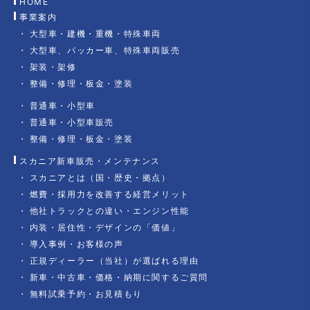
HOME
事業案内
大型車・建機・重機・特殊車両
大型車、パッカー車、特殊車両販売
架装・架修
整備・修理・板金・塗装
普通車・小型車
普通車・小型車販売
整備・修理・板金・塗装
スカニア新車販売・メンテナンス
スカニアとは（国・歴史・拠点）
燃費・採用力を改善する経営メリット
他社トラックとの違い・エンジン性能
内装・居住性・デザインの「価値」
導入事例・お客様の声
正規ディーラー（当社）が選ばれる理由
新車・中古車・価格・納期に関するご質問
無料試乗予約・お見積もり