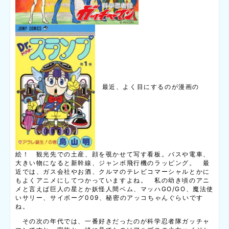
最近、よく目にするのが漫画の
絵！ 観光先での土産、顔を覗かせて写す看板。バスや電車、
大きい物になると新幹線、ジャンボ飛行機のラッピング。 最
近では、ガス会社やお酒、クルマのテレビコマーシャルとかに
もよくアニメにしてつかっていますよね。 私の幼き頃のアニ
メと言えば巨人の星とか妖怪人間ベム、マッハGO/GO、魔法使
いサリー、サイボーグ009、秘密のアッコちゃんぐらいです
ね。
その次の年代では、一番好きだったのが科学忍者隊ガッチャ