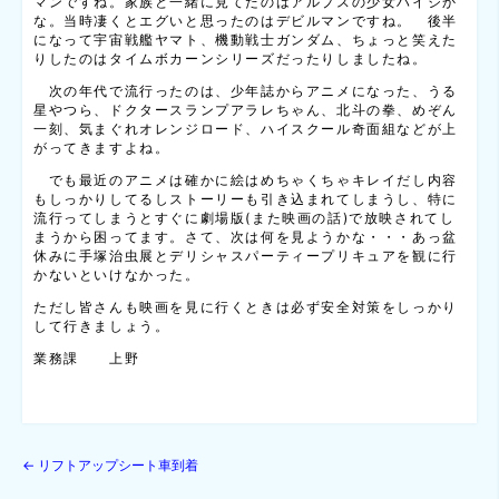
マンですね。家族と一緒に見てたのはアルプスの少女ハイジか
な。当時凄くとエグいと思ったのはデビルマンですね。 後半
になって宇宙戦艦ヤマト、機動戦士ガンダム、ちょっと笑えた
りしたのはタイムボカーンシリーズだったりしましたね。
次の年代で流行ったのは、少年誌からアニメになった、うる
星やつら、ドクタースランプアラレちゃん、北斗の拳、めぞん
一刻、気まぐれオレンジロード、ハイスクール奇面組などが上
がってきますよね。
でも最近のアニメは確かに絵はめちゃくちゃキレイだし内容
もしっかりしてるしストーリーも引き込まれてしまうし、特に
流行ってしまうとすぐに劇場版(また映画の話)で放映されてし
まうから困ってます。さて、次は何を見ようかな・・・あっ盆
休みに手塚治虫展とデリシャスパーティープリキュアを観に行
かないといけなかった。
ただし皆さんも映画を見に行くときは必ず安全対策をしっかり
して行きましょう。
業務課 上野
←
リフトアップシート車到着