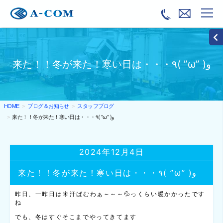
来た！！冬が来た！寒い日は・・・٩( ”ω” )و
ブログ＆お知らせ
スタッフブログ
HOME
来た！！冬が来た！寒い日は・・・٩( ”ω” )و
2024年12月4日
来た！！冬が来た！寒い日は・・・٩( ”ω” )و
昨日、一昨日は☀汗ばむわぁ～～～💦っくらい暖かかったです
ね
でも、冬はすぐそこまでやってきてます