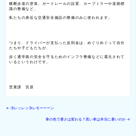
横断歩道の塗装、ガードレールの設置、カーブミラーや道路標
識の整備など、
私たちの身近な交通安全施設の整備のみに使われます。
つまり、ドライバーが支払った反則金は、めぐりめぐって自分
たちや子どもたちが、
歩く通学路の安全を守るためのインフラ整備などに還元されて
いるというわけです。
営業課 宮原
←
🍋レッレッ🍋レモーーーン
車の色で暑さは変わる？黒い車は本当に暑いのか
→