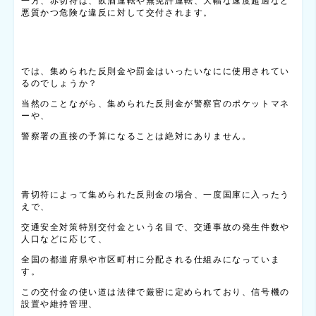
一方、赤切符は、飲酒運転や無免許運転、大幅な速度超過など
悪質かつ危険な違反に対して交付されます。
では、集められた反則金や罰金はいったいなにに使用されてい
るのでしょうか？
当然のことながら、集められた反則金が警察官のポケットマネ
ーや、
警察署の直接の予算になることは絶対にありません。
青切符によって集められた反則金の場合、一度国庫に入ったう
えで、
交通安全対策特別交付金という名目で、交通事故の発生件数や
人口などに応じて、
全国の都道府県や市区町村に分配される仕組みになっていま
す。
この交付金の使い道は法律で厳密に定められており、信号機の
設置や維持管理、