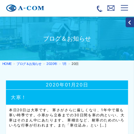
ブログ＆お知らせ
ブログ＆お知らせ
2020年
1月
20日
HOME
2020年01月20日
大寒！
本日20日は大寒です。 寒さがさらに厳しくなり、1年中で最も
寒い時季です。小寒から立春までの30日間を寒の内といい、大
寒はそのまん中にあたります。 寒稽古など、耐寒のためのいろ
いろな行事が行われます。また「寒仕込み」とい […]