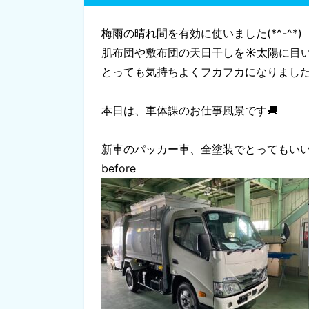
梅雨の晴れ間を有効に使いました(*^-^*)
肌布団や敷布団の天日干しを☀太陽に目
とっても気持ちよくフカフカになりました(^
本日は、車体課のお仕事風景です🚚
新車のパッカー車、全塗装でとってもい
before