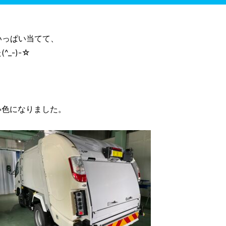
いっぱい当てて、
_-)-☆
い色になりました。