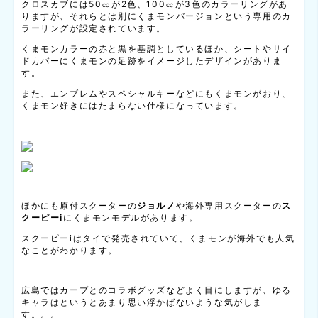
クロスカブには50㏄が2色、100㏄が3色のカラーリングがあ
りますが、それらとは別にくまモンバージョンという専用のカ
ラーリングが設定されています。
くまモンカラーの赤と黒を基調としているほか、シートやサイ
ドカバーにくまモンの足跡をイメージしたデザインがありま
す。
また、エンブレムやスペシャルキーなどにもくまモンがおり、
くまモン好きにはたまらない仕様になっています。
ほかにも原付スクーターの
ジョルノ
や海外専用スクーターの
ス
クーピーi
にくまモンモデルがあります。
スクーピーiはタイで発売されていて、くまモンが海外でも人気
なことがわかります。
広島ではカープとのコラボグッズなどよく目にしますが、ゆる
キャラはというとあまり思い浮かばないような気がしま
す。。。