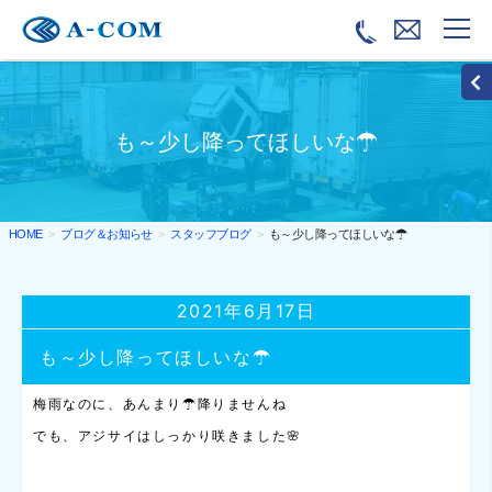
も～少し降ってほしいな☂
ブログ＆お知らせ
スタッフブログ
も～少し降ってほしいな☂
HOME
2021年6月17日
も～少し降ってほしいな☂
梅雨なのに、あんまり☂降りませんね
でも、アジサイはしっかり咲きました🌸