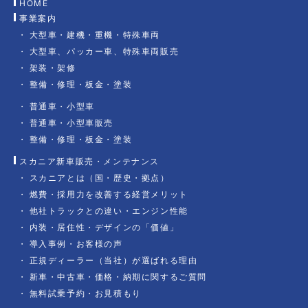
HOME
事業案内
大型車・建機・重機・特殊車両
大型車、パッカー車、特殊車両販売
架装・架修
整備・修理・板金・塗装
普通車・小型車
普通車・小型車販売
整備・修理・板金・塗装
スカニア新車販売・メンテナンス
スカニアとは（国・歴史・拠点）
燃費・採用力を改善する経営メリット
他社トラックとの違い・エンジン性能
内装・居住性・デザインの「価値」
導入事例・お客様の声
正規ディーラー（当社）が選ばれる理由
新車・中古車・価格・納期に関するご質問
無料試乗予約・お見積もり