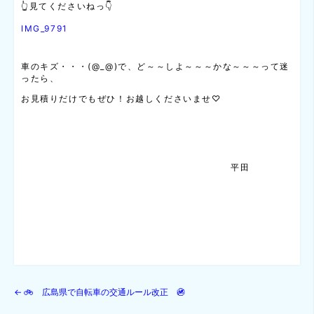
👆見てくださいねっ👇
IMG_9791
車のキズ・・・(@_@)で、ど～～しよ～～～かな～～～って迷
ったら、
お見積りだけでもぜひ！お越しくださいませ♡
平田
←
🚲 広島県で自転車の交通ルール改正 🚳