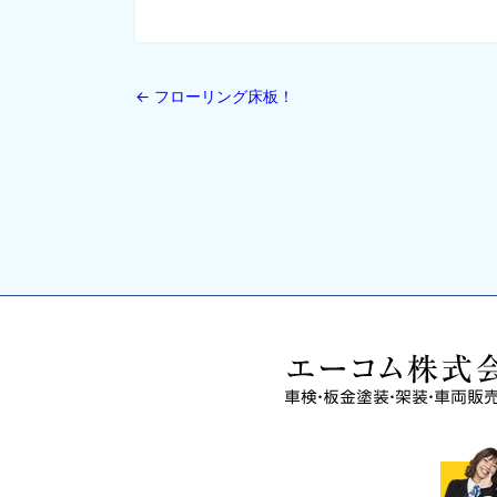
←
フローリング床板！