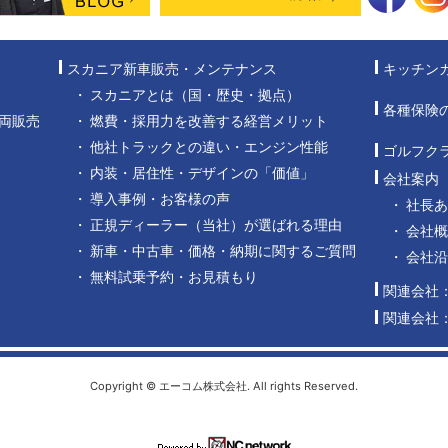
スカニア新車販売・メンテナンス
キッチン
スカニアとは（国・歴史・拠点）
各種保険
両販売
燃費・採用力を改善する経営メリット
他社トラックとの違い・エンジン性能
ゴルフク
内装・居住性・デザインの「価値」
会社案内
導入事例・お客様の声
社長
正規ディーラー（当社）が選ばれる理由
会社概
新車・中古車・価格・納期に関するご質問
会社
無料試乗予約・お見積もり
関連会社
関連会社
Copyright © エーコム株式会社. All rights Reserved.