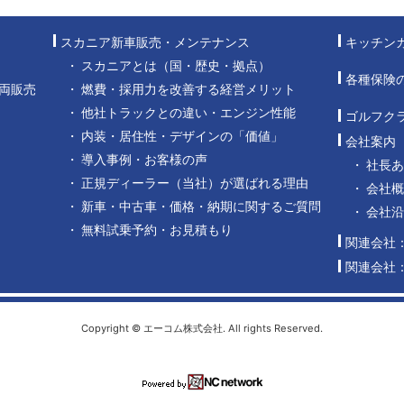
スカニア新車販売・メンテナンス
キッチン
スカニアとは（国・歴史・拠点）
各種保険
両販売
燃費・採用力を改善する経営メリット
他社トラックとの違い・エンジン性能
ゴルフク
内装・居住性・デザインの「価値」
会社案内
導入事例・お客様の声
社長
正規ディーラー（当社）が選ばれる理由
会社概
新車・中古車・価格・納期に関するご質問
会社
無料試乗予約・お見積もり
関連会社
関連会社
Copyright © エーコム株式会社. All rights Reserved.