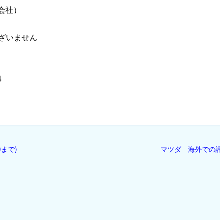
会社）
ございません
4
まで)
マツダ 海外での