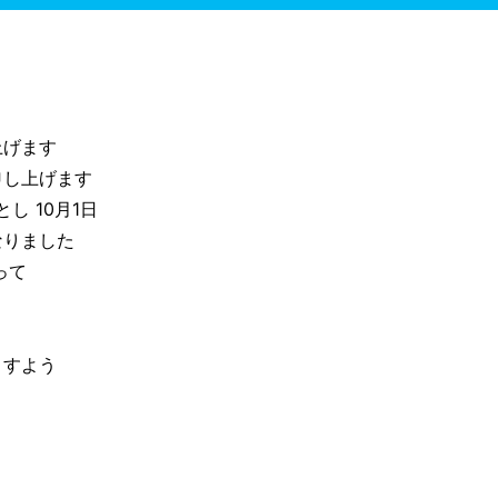
上げます
申し上げます
し 10月1日
なりました
って
ますよう