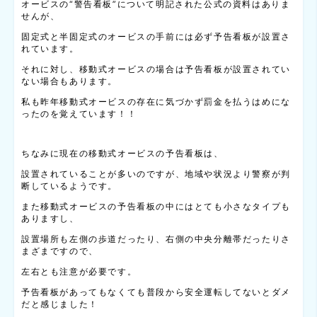
オービスの“警告看板”について明記された公式の資料はありま
せんが、
固定式と半固定式のオービスの手前には必ず予告看板が設置さ
れています。
それに対し、移動式オービスの場合は予告看板が設置されてい
ない場合もあります。
私も昨年移動式オービスの存在に気づかず罰金を払うはめにな
ったのを覚えています！！
ちなみに現在の移動式オービスの予告看板は、
設置されていることが多いのですが、地域や状況より警察が判
断しているようです。
また移動式オービスの予告看板の中にはとても小さなタイプも
ありますし、
設置場所も左側の歩道だったり、右側の中央分離帯だったりさ
まざまですので、
左右とも注意が必要です。
予告看板があってもなくても普段から安全運転してないとダメ
だと感じました！