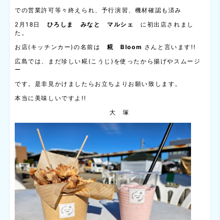
での営業許可等々終えられ、予行演習、機材確認も済み
2月18日
ひろしま みなと マルシェ
に初出店されまし
た。
お店(キッチンカー)の名前は
糀 Bloom
さんと言います!!
広島では、まだ珍しい糀(こうじ)を使ったから揚げやスムージ
ー
です。是非見かけましたらお立ちよりお願い致します。
本当に美味しいですよ!!
大 塚