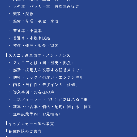
大型車、パッカー車、特殊車両販売
架装・架修
整備・修理・板金・塗装
普通車・小型車
普通車・小型車販売
整備・修理・板金・塗装
スカニア新車販売・メンテナンス
スカニアとは（国・歴史・拠点）
燃費・採用力を改善する経営メリット
他社トラックとの違い・エンジン性能
内装・居住性・デザインの「価値」
導入事例・お客様の声
正規ディーラー（当社）が選ばれる理由
新車・中古車・価格・納期に関するご質問
無料試乗予約・お見積もり
キッチンカーの製作販売
各種保険のご案内