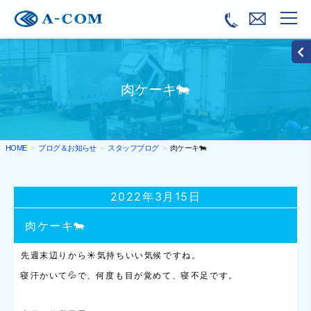
肉ケーキ🐄
ブログ＆お知らせ
スタッフブログ
肉ケーキ🐄
HOME
2022年3月15日
肉ケーキ🐄
先週末辺りから☀気持ちいい気候ですね。
寝汗かいて💦で、何度も目が覚めて、寝不足です。