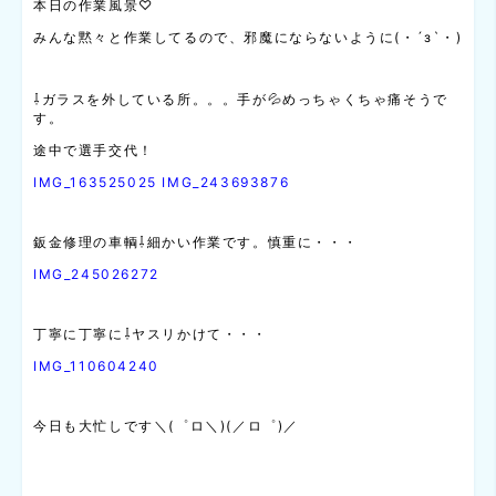
本日の作業風景♡
みんな黙々と作業してるので、邪魔にならないように(・´з`・)
⇩ガラスを外している所。。。手が💦めっちゃくちゃ痛そうで
す。
途中で選手交代！
IMG_163525025
IMG_243693876
鈑金修理の車輌⇩細かい作業です。慎重に・・・
IMG_245026272
丁寧に丁寧に⇩ヤスリかけて・・・
IMG_110604240
今日も大忙しです＼(゜ロ＼)(／ロ゜)／