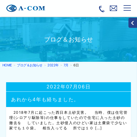
ブログ＆お知らせ
ブログ＆お知らせ
2022年
7月
6日
HOME
2022年07月06日
あれから4年も経ちました。
2018年7月に起こった西日本土砂災害。 当時、僕は住宅管
理(シロアリ駆除等)の仕事をしていたので住宅に入った土砂の
撤去を していました。土砂侵入のひどい家は土嚢袋で少ない
家でも１０袋。 相当入ってる 所では１０ […]