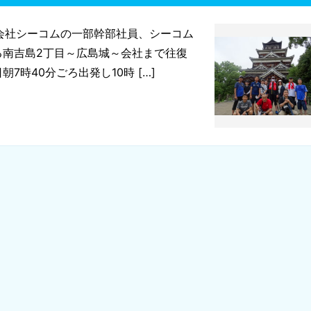
社シーコムの一部幹部社員、シーコム
る南吉島2丁目～広島城～会社まで往復
7時40分ごろ出発し10時 […]